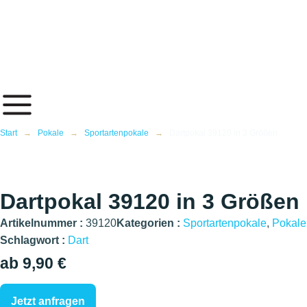
Inhalt
springen
Start
→
Pokale
→
Sportartenpokale
→
Dartpokal 39120 in 3 Größen
Dartpokal 39120 in 3 Größen
Artikelnummer :
39120
Kategorien :
Sportartenpokale
,
Pokale
Schlagwort :
Dart
ab 9,90 €
Jetzt anfragen