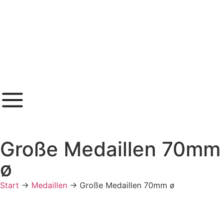
Inhalt
springen
Große Medaillen 70mm
ø
Start
→
Medaillen
→
Große Medaillen 70mm ø