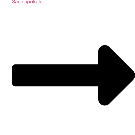
Säulenpokale