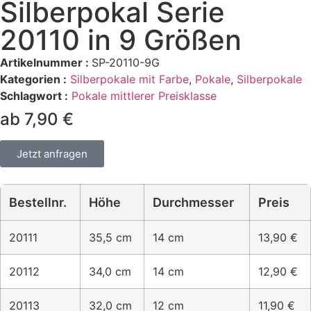
Silberpokal Serie
20110 in 9 Größen
Artikelnummer :
SP-20110-9G
Kategorien :
Silberpokale mit Farbe
,
Pokale
,
Silberpokale
Schlagwort :
Pokale mittlerer Preisklasse
ab 7,90 €
Jetzt anfragen
Bestellnr.
Höhe
Durchmesser
Preis
20111
35,5 cm
14 cm
13,90 €
20112
34,0 cm
14 cm
12,90 €
20113
32,0 cm
12 cm
11,90 €