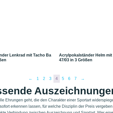
nder Lenkrad mit Tacho Ba
Acrylpokalständer Helm mit
ößen
47/03 in 3 Größen
←
1
2
3
4
5
6
7
→
ssende Auszeichnungen 
lle Ehrungen geht, die den Charakter einer Sportart widerspieg
sofort erkennen lassen, für welche Disziplin der Preis vergebe
direkte Verbindung zwischen Auszeichnung und Sportart. Wer ein