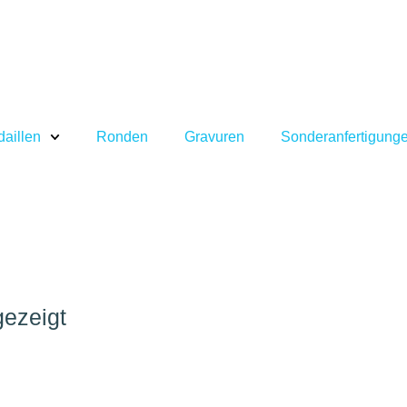
aillen
Ronden
Gravuren
Sonderanfertigung
gezeigt