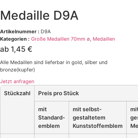
Medaille D9A
Artikelnummer :
D9A
Kategorien :
Große Medaillen 70mm ø
,
Medaillen
ab 1,45 €
Alle Medaillen sind lieferbar in gold, silber und
bronze(kupfer)
Jetzt anfragen
Stückzahl
Preis pro Stück
mit
mit selbst­
mi
Standard­
gestaltetem
ge
emblem
Kunststoffemblem
Me