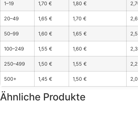
1–19
1,70 €
1,80 €
2,7
20–49
1,65 €
1,70 €
2,6
50–99
1,60 €
1,65 €
2,5
100–249
1,55 €
1,60 €
2,3
250–499
1,50 €
1,55 €
2,2
500+
1,45 €
1,50 €
2,0
Ähnliche Produkte