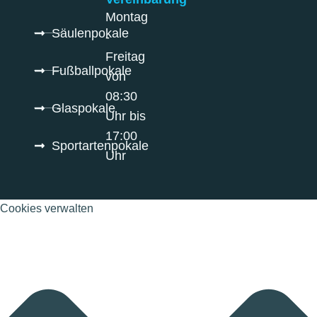
Montag
Säulenpokale
-
Freitag
Fußballpokale
von
08:30
Glaspokale
Uhr bis
17:00
Sportartenpokale
Uhr
Cookies verwalten