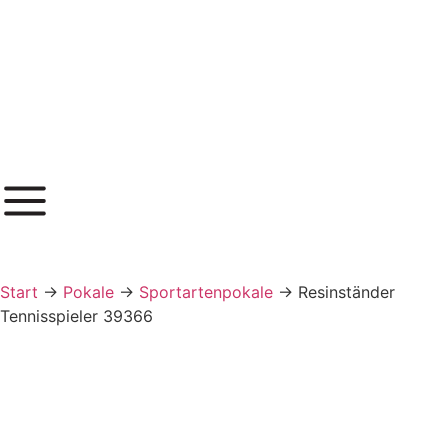
Inhalt
springen
Start
→
Pokale
→
Sportartenpokale
→
Resinständer
Tennisspieler 39366