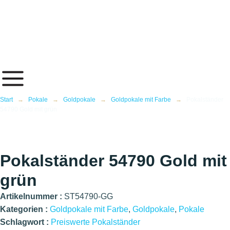
Inhalt
springen
Start
→
Pokale
→
Goldpokale
→
Goldpokale mit Farbe
→
Pokalständer
54790 Gold mit grün
Pokalständer 54790 Gold mit
grün
Artikelnummer :
ST54790-GG
Kategorien :
Goldpokale mit Farbe
,
Goldpokale
,
Pokale
Schlagwort :
Preiswerte Pokalständer