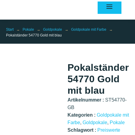
Inhalt
springen
Start
→
Pokale
→
Goldpokale
→
Goldpokale mit Farbe
→
Pokalständer 54770 Gold mit blau
Pokalständer
54770 Gold
mit blau
Artikelnummer :
ST54770-
GB
Kategorien :
Goldpokale mit
Farbe
,
Goldpokale
,
Pokale
Schlagwort :
Preiswerte