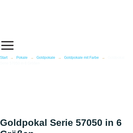
Inhalt
springen
Start
→
Pokale
→
Goldpokale
→
Goldpokale mit Farbe
→
Goldpokal
Serie 57050 in 6 Größen
Goldpokal Serie 57050 in 6