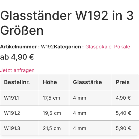
Glasständer W192 in 3
Größen
Artikelnummer :
W192
Kategorien :
Glaspokale
,
Pokale
ab 4,90 €
Jetzt anfragen
Bestellnr.
Höhe
Glasstärke
Preis
W191.1
17,5 cm
4 mm
4,90 €
W191.2
19,5 cm
4 mm
5,40 €
W191.3
21,5 cm
4 mm
5,90 €