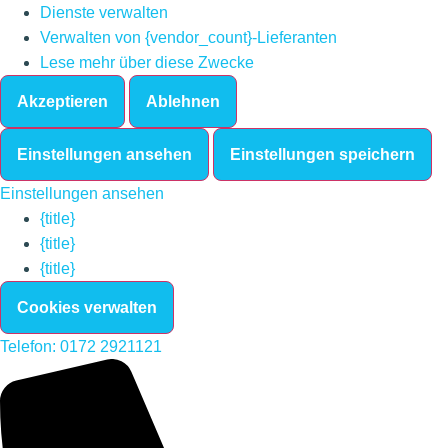
Dienste verwalten
Verwalten von {vendor_count}-Lieferanten
Lese mehr über diese Zwecke
Akzeptieren
Ablehnen
Einstellungen ansehen
Einstellungen speichern
Einstellungen ansehen
{title}
{title}
{title}
Cookies verwalten
Telefon: 0172 2921121